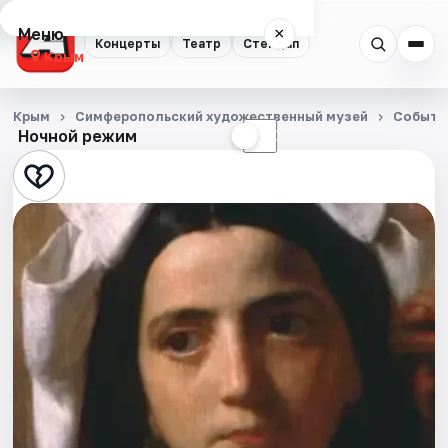
Меню
×
Концерты
Театр
Стендап
Крым
Концерты
Крым
Симферопольский художественный музей
Событи
Ночной режим
☀
☾
Театр
Стендап
События
Города
Площадки
Артисты