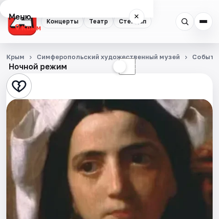
Меню
×
Концерты
Театр
Стендап
Крым
Концерты
Крым
Симферопольский художественный музей
Событи
Ночной режим
☀
☾
Театр
Стендап
События
Города
Площадки
Артисты