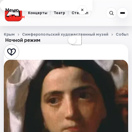
Меню
×
Концерты
Театр
Стендап
Крым
Концерты
Крым
Симферопольский художественный музей
Событи
Ночной режим
☀
☾
Театр
Стендап
События
Города
Площадки
Артисты