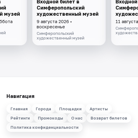
в
Входной билет в
Входной
ий
Симферопольский
Симферо
й музей
художественный музей
художес
уббота
9 августа 2026 •
11 августа
воскресенье
Симферопо
зей
художеств
Симферопольский
художественный музей
Навигация
Главная
Города
Площадки
Артисты
Рейтинги
Промокоды
О нас
Возврат билетов
Политика конфиденциальности