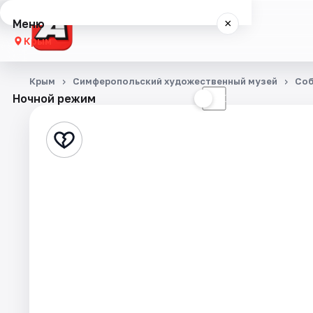
Меню
×
Крым
Концерты
Крым
Симферопольский художественный музей
Со
Ночной режим
☀
☾
Театр
Стендап
События
Города
Площадки
Артисты