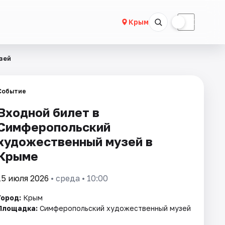
☀
☾
Крым
зей
Событие
Входной билет в
Симферопольский
художественный музей в
Крыме
15 июля 2026
• среда • 10:00
Город:
Крым
Площадка:
Симферопольский художественный музей