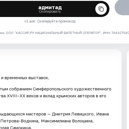
адмитад
Скопировать
1 шаг. Скопируйте промокод
ма. ООО "КАССИР.РУ-НАЦИОНАЛЬНЫЙ БИЛЕТНЫЙ ОПЕРАТОР", ИНН: 7841075409
 и временных выставок.
атым собранием Симферопольского художественного
ва XVIII–ХХ веков и вклад крымских авторов в его
 выдающихся мастеров — Дмитрия Левицкого, Ивана
ы Петрова-Водкина, Максимилиана Волошина,
олая Самокиша.