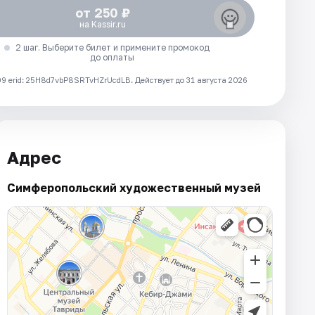
от 250 ₽
на Kassir.ru
2 шаг. Выберите билет и примените промокод
до оплаты
 erid: 25H8d7vbP8SRTvHZrUcdLB.
Действует до 31 августа 2026
Адрес
Симферопольский художественный музей