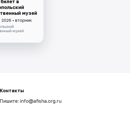
 билет в
польский
твенный музей
 2026 • вторник
льский
енный музей
Контакты
Пишите: info@afisha.org.ru