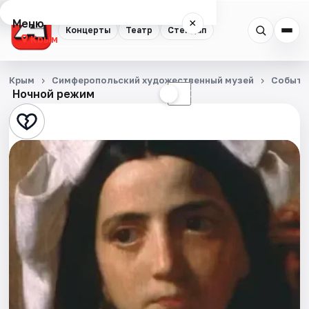
Меню
×
Концерты
Театр
Стендап
Крым
Концерты
Крым
Симферопольский художественный музей
Событи
Ночной режим
☀
☾
Театр
Стендап
События
Города
Площадки
Артисты