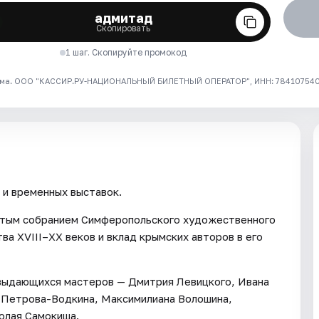
адмитад
Скопировать
1 шаг. Скопируйте промокод
ма. ООО "КАССИР.РУ-НАЦИОНАЛЬНЫЙ БИЛЕТНЫЙ ОПЕРАТОР", ИНН: 7841075409
 и временных выставок.
атым собранием Симферопольского художественного
ва XVIII–ХХ веков и вклад крымских авторов в его
 выдающихся мастеров — Дмитрия Левицкого, Ивана
ы Петрова-Водкина, Максимилиана Волошина,
олая Самокиша.