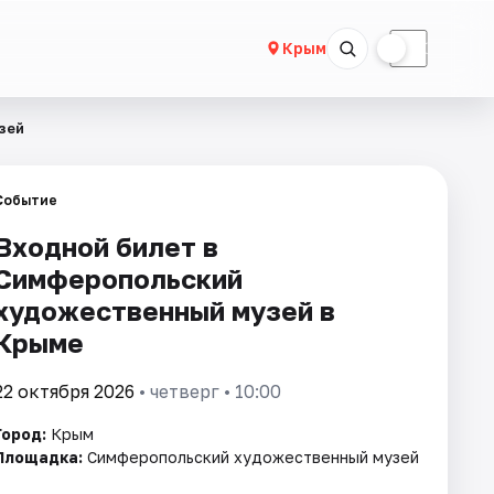
☀
☾
Крым
зей
Событие
Входной билет в
Симферопольский
художественный музей в
Крыме
22 октября 2026
• четверг • 10:00
Город:
Крым
Площадка:
Симферопольский художественный музей