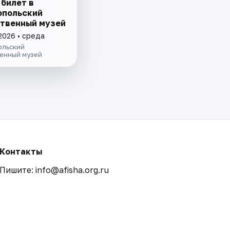
 билет в
польский
твенный музей
2026 • среда
льский
енный музей
Контакты
Пишите: info@afisha.org.ru