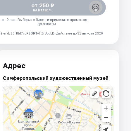
от 250 ₽
на Kassir.ru
2 шаг. Выберите билет и примените промокод
до оплаты
 erid: 25H8d7vbP8SRTvHZrUcdLB.
Действует до 31 августа 2026
Адрес
Симферопольский художественный музей