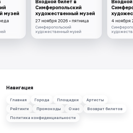
в
Входной билет в
Входной
ий
Симферопольский
Симферо
й музей
художественный музей
художес
реда
27 ноября 2026 • пятница
4 ноября 
Симферопольский
Симферопо
зей
художественный музей
художеств
Навигация
Главная
Города
Площадки
Артисты
Рейтинги
Промокоды
О нас
Возврат билетов
Политика конфиденциальности