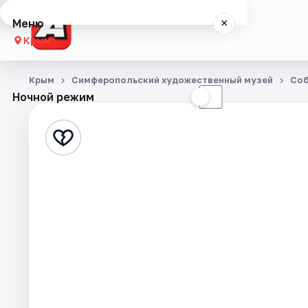
Меню
×
Крым
Концерты
Крым
Симферопольский художественный музей
Со
Ночной режим
☀
☾
Театр
Стендап
События
Города
Площадки
Артисты