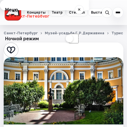
Меню
×
Концерты
Театр
Стендап
Выставки
Квест
Санкт-Петербург
Концерты
Санкт-Петербург
Музей-усадьба Г.Р.Державина
Турист
Ночной режим
☀
☾
Театр
Стендап
Выставки
Квесты
Экскурсии
Спорт
События