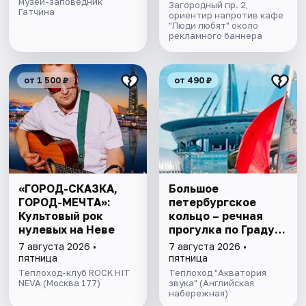
музей-заповедник
Загородный пр. 2,
Гатчина
ориентир напротив кафе
"Люди любят" около
рекламного баннера
от 1 500 ₽
от 490 ₽
«ГОРОД-СКАЗКА,
Большое
ГОРОД-МЕЧТА»:
петербургское
Культовый рок
кольцо – речная
нулевых на Неве
прогулка пo Граду
на Неве с
7 августа 2026 •
7 августа 2026 •
авторской
пятница
пятница
экскурсией и живой
Теплоход-клуб ROCK HIT
Теплоход "Акватория
NEVA (Москва 177)
музыкой в тёплом
звука" (Английская
набережная)
салоне теплохода