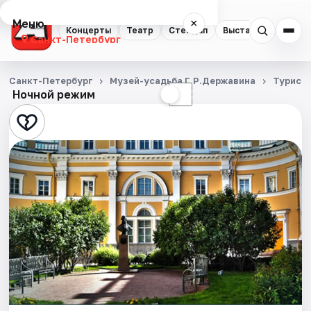
Меню
×
Концерты
Театр
Стендап
Выставки
Квест
Санкт-Петербург
Концерты
Санкт-Петербург
Музей-усадьба Г.Р.Державина
Турист
Ночной режим
☀
☾
Театр
Стендап
Выставки
Квесты
Экскурсии
Спорт
События