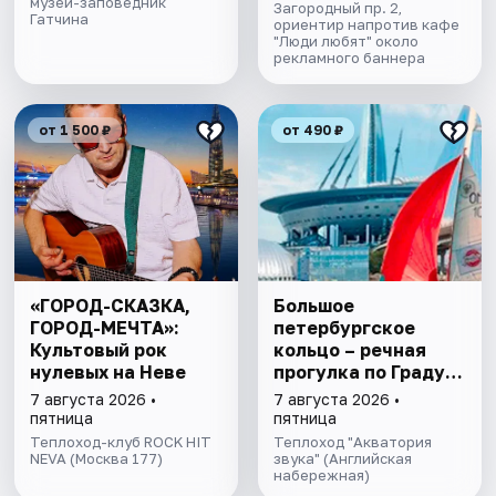
музей-заповедник
Загородный пр. 2,
Гатчина
ориентир напротив кафе
"Люди любят" около
рекламного баннера
от 1 500 ₽
от 490 ₽
«ГОРОД-СКАЗКА,
Большое
ГОРОД-МЕЧТА»:
петербургское
Культовый рок
кольцо – речная
нулевых на Неве
прогулка пo Граду
на Неве с
7 августа 2026 •
7 августа 2026 •
авторской
пятница
пятница
экскурсией и живой
Теплоход-клуб ROCK HIT
Теплоход "Акватория
NEVA (Москва 177)
музыкой в тёплом
звука" (Английская
набережная)
салоне теплохода