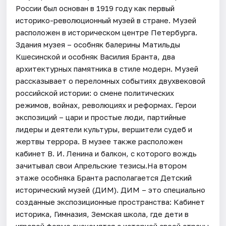
России был основан в 1919 году как первый
историко-революционный музей в стране. Музей
расположен в историческом центре Петербурга.
Здания музея – особняк балерины Матильды
Кшесинской и особняк Василия Бранта, два
архитектурных памятника в стиле модерн. Музей
рассказывает о переломных событиях двухвековой
российской истории: о смене политических
режимов, войнах, революциях и реформах. Герои
экспозиций – цари и простые люди, партийные
лидеры и деятели культуры, вершители судеб и
жертвы террора. В музее также расположен
кабинет В. И. Ленина и балкон, с которого вождь
зачитывал свои Апрельские тезисы.На втором
этаже особняка Бранта располагается Детский
исторический музей (ДИМ). ДИМ – это специально
созданные экспозиционные пространства: Кабинет
историка, Гимназия, Земская школа, где дети в
игровой форме знакомятся с историей своей страны