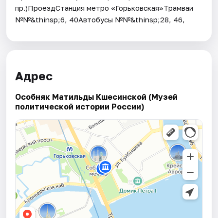
пр.)ПроездСтанция метро «Горьковская»Трамваи
№№&thinsp;6, 40Автобусы №№&thinsp;28, 46,
Адрес
Особняк Матильды Кшесинской (Музей
политической истории России)