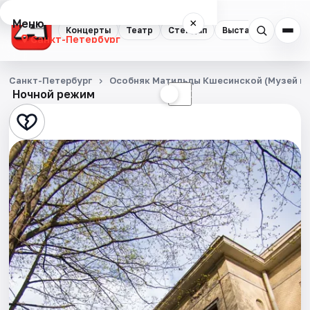
Меню
×
Концерты
Театр
Стендап
Выставки
Квест
Санкт-Петербург
Концерты
Санкт-Петербург
Особняк Матильды Кшесинской (Музей по
Ночной режим
☀
☾
Театр
Стендап
Выставки
Квесты
Экскурсии
Спорт
События