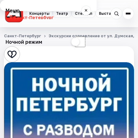
Меню
×
Концерты
Театр
Стендап
Выставки
Квест
Санкт-Петербург
Концерты
Санкт-Петербург
Экскурсии отправление от ул. Думская, д
Ночной режим
☀
☾
Театр
Стендап
Выставки
Квесты
Экскурсии
Спорт
События