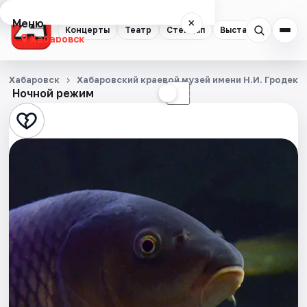
Меню
×
Концерты
Театр
Стендап
Выставки
Экску
Хабаровск
Концерты
Хабаровск
Хабаровский краевой музей имени Н.И. Гродеко
Ночной режим
☀
☾
Театр
Стендап
Выставки
Экскурсии
Спорт
События