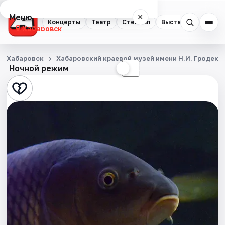
Меню
×
Концерты
Театр
Стендап
Выставки
Экску
Хабаровск
Концерты
Хабаровск
Хабаровский краевой музей имени Н.И. Гродеко
Ночной режим
☀
☾
Театр
Стендап
Выставки
Экскурсии
Спорт
События