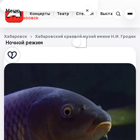
Меню
×
Концерты
Театр
Стендап
Выставки
Экску
Хабаровск
Концерты
Хабаровск
Хабаровский краевой музей имени Н.И. Гродеко
Ночной режим
☀
☾
Театр
Стендап
Выставки
Экскурсии
Спорт
События