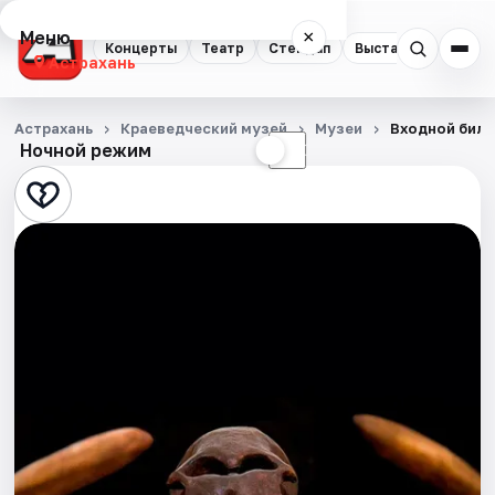
Меню
×
Концерты
Театр
Стендап
Выставки
Квест
Астрахань
Концерты
Астрахань
Краеведческий музей
Музеи
Входной биле
Ночной режим
☀
☾
Театр
Стендап
Выставки
Квесты
Экскурсии
Спорт
События