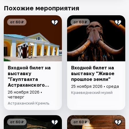
Похожие мероприятия
от 60 ₽
от 60 ₽
Входной билет на
Входной билет на
выставку
выставку "Живое
"Гауптвахта
прошлое земли"
Астраханского
25 ноября 2026 • среда
гарнизона. XIX в."
26 ноября 2026 •
Краеведческий музей
четверг
Астраханский Кремль
от 60 ₽
от 60 ₽