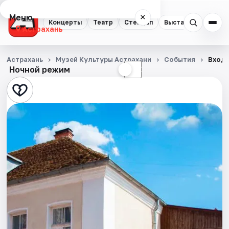
Меню
×
Концерты
Театр
Стендап
Выставки
Квест
Астрахань
Концерты
Астрахань
Музей Культуры Астрахани
События
Входн
Ночной режим
☀
☾
Театр
Стендап
Выставки
Квесты
Экскурсии
Спорт
События