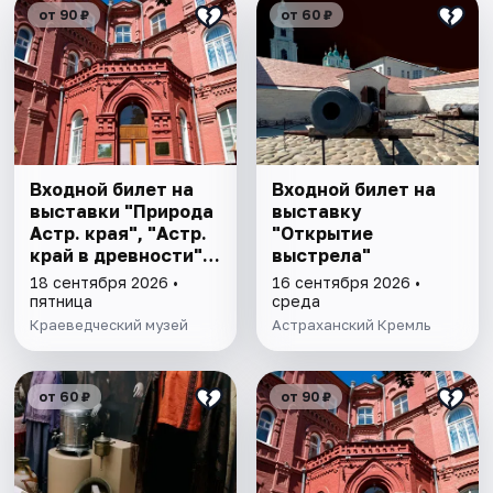
от 90 ₽
от 60 ₽
Входной билет на
Входной билет на
выставки "Природа
выставку
Астр. края", "Астр.
"Открытие
край в древности",
выстрела"
"Заселение Астр.
18 сентября 2026 •
16 сентября 2026 •
края"
пятница
среда
Краеведческий музей
Астраханский Кремль
от 60 ₽
от 90 ₽