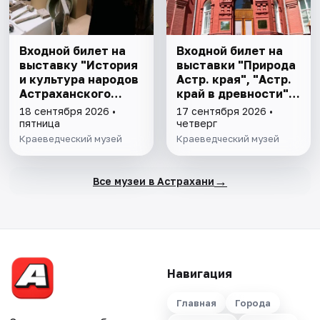
Входной билет на
Входной билет на
выставку "История
выставки "Природа
и культура народов
Астр. края", "Астр.
Астраханского
край в древности",
края"
"Заселение Астр.
18 сентября 2026 •
17 сентября 2026 •
края"
пятница
четверг
Краеведческий музей
Краеведческий музей
→
Все музеи в Астрахани
Навигация
Главная
Города