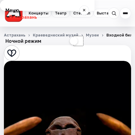
Меню
×
Концерты
Театр
Стендап
Выставки
Квест
Астрахань
Концерты
Астрахань
Краеведческий музей
Музеи
Входной биле
Ночной режим
☀
☾
Театр
Стендап
Выставки
Квесты
Экскурсии
Спорт
События