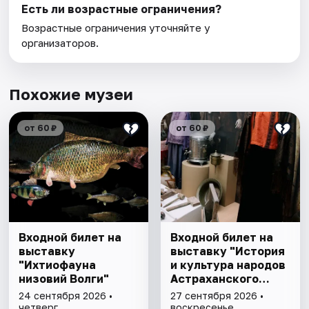
Есть ли возрастные ограничения?
Возрастные ограничения уточняйте у
организаторов.
Похожие музеи
от 60 ₽
от 60 ₽
Входной билет на
Входной билет на
выставку
выставку "История
"Ихтиофауна
и культура народов
низовий Волги"
Астраханского
края"
24 сентября 2026 •
27 сентября 2026 •
четверг
воскресенье