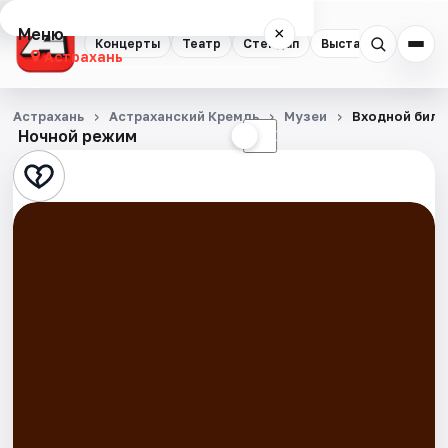
Меню
×
Концерты
Театр
Стендап
Выставки
Квест
Астрахань
Концерты
Астрахань
Астраханский Кремль
Музеи
Входной билет
Ночной режим
☀
☾
Театр
Стендап
Выставки
Квесты
Экскурсии
Спорт
События