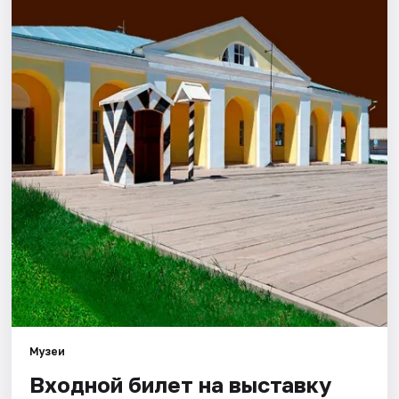
Города
Площадки
Артисты
Рейтинги
Музеи
Входной билет на выставку