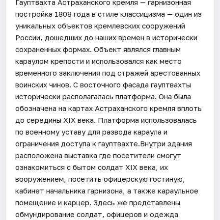
Гауптвахта Астраханского кремля — гарнизонная
постройка 1808 года в стиле классицизма — один из
уникальных объектов кремлевских сооружений
России, дошедших до наших времен в исторически
сохраненных формах. Объект являлся главным
караулом крепости и использовался как место
временного заключения под стражей арестованных
воинских чинов. С восточного фасада гауптвахты
исторически располагалась платформа. Она была
обозначена на картах Астраханского кремля вплоть
до середины XIX века. Платформа использовалась
по военному уставу для развода караула и
ограничения доступа к гауптвахте.Внутри здания
расположена выставка где посетители смогут
ознакомиться с бытом солдат XIX века, их
вооружением, посетить офицерскую гостиную,
кабинет начальника гарнизона, а также караульное
помещение и карцер. Здесь же представлены
обмундирование солдат, офицеров и одежда