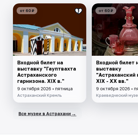
от 60 ₽
от 60 ₽
Входной билет на
Входной билет 
выставку "Гауптвахта
выставку
Астраханского
"Астраханский 
гарнизона. XIX в."
XIX - XX вв."
9 октября 2026 • пятница
9 октября 2026 • п
Астраханский Кремль
Краеведческий муз
→
Все музеи в Астрахани