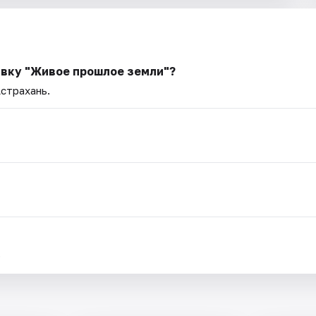
авку "Живое прошлое земли"?
Астрахань.
.