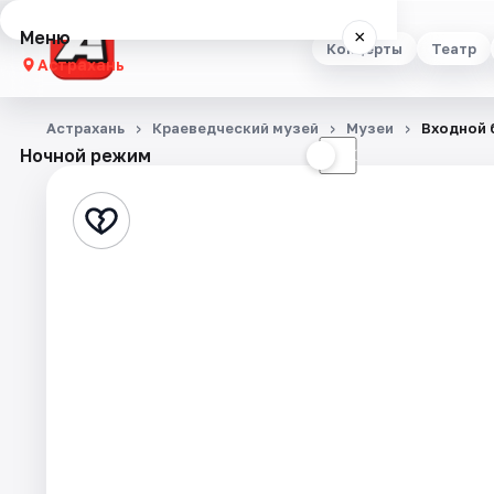
Меню
×
Концерты
Театр
Астрахань
Концерты
Астрахань
Краеведческий музей
Музеи
Входной 
Ночной режим
☀
☾
Театр
Стендап
Выставки
Квесты
Экскурсии
Спорт
События