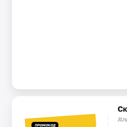
Города
Площадки
Артисты
Рейтинги
Ск
П
ПРОМОКОД