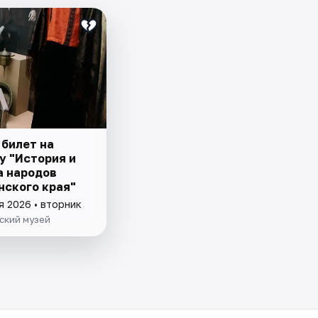
 билет на
у "История и
а народов
нского края"
я 2026 • вторник
ский музей