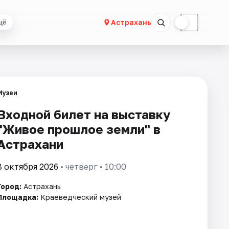
☀
☾
Астрахань
щё
Музеи
Входной билет на выставку
"Живое прошлое земли" в
Астрахани
8 октября 2026
• четверг • 10:00
Город:
Астрахань
Площадка:
Краеведческий музей