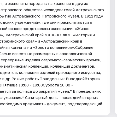
, а экспонаты переданы на хранение в другие
Петровского общества исследователей Астраханского
рытие Астраханского Петровского музея. В 1911 году
одских учреждений», где они и располагаются в
нной основе представлены экспозиции: «Живое
, «Астраханский край в XIX–XX вв.», «История и
траханского края» и «Астраханский край в
ейная комната» и «Золото кочевников».Собрание
 Самые известные размещены в археологической
и серебряные изделия савромато-сарматских времен,
мизматическая коллекция, коллекция документов,
едметов, коллекции изделий прикладного искусства,
ии и др.Режим работыПонедельник ВыходнойВторник
00Пятница 10:00 - 19:00Суббота 10:00 -
ается за полчаса до закрытия музея.* В понедельник
служивания.* Санитарный день - последний вторник
 необходимо предъявить документ, подтверждающий