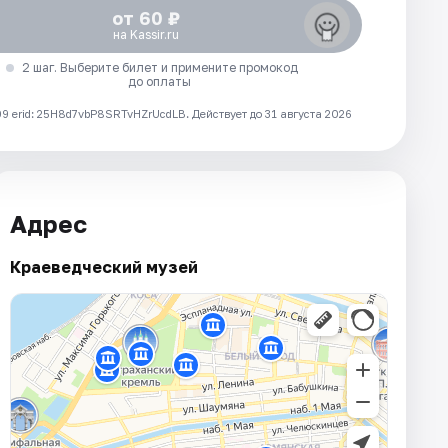
от 60 ₽
на Kassir.ru
2 шаг. Выберите билет и примените промокод
до оплаты
 erid: 25H8d7vbP8SRTvHZrUcdLB.
Действует до 31 августа 2026
Адрес
Краеведческий музей