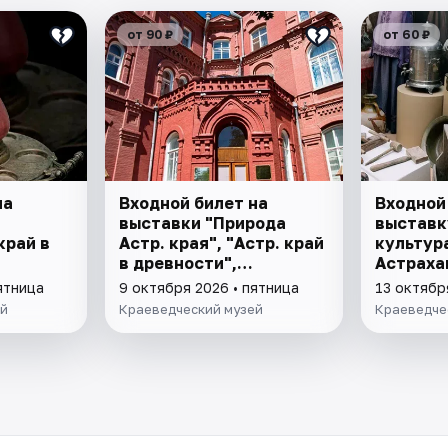
от 90 ₽
от 60 ₽
на
Входной билет на
Входной
выставки "Природа
выставк
край в
Астр. края", "Астр. край
культур
в древности",
Астраха
"Заселение Астр. края"
ятница
9 октября 2026 • пятница
13 октябр
ей
Краеведческий музей
Краеведче