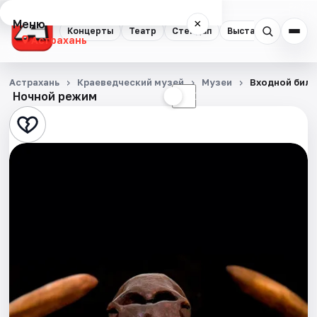
Меню
×
Концерты
Театр
Стендап
Выставки
Квест
Астрахань
Концерты
Астрахань
Краеведческий музей
Музеи
Входной биле
Ночной режим
☀
☾
Театр
Стендап
Выставки
Квесты
Экскурсии
Спорт
События