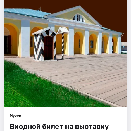
Города
Площадки
Артисты
Рейтинги
Музеи
Входной билет на выставку