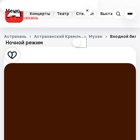
Меню
×
Концерты
Театр
Стендап
Выставки
Квест
Астрахань
Концерты
Астрахань
Астраханский Кремль
Музеи
Входной билет
Ночной режим
☀
☾
Театр
Стендап
Выставки
Квесты
Экскурсии
Спорт
События