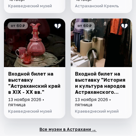
Краеведческий музей
Астраханский Кремль
от 60 ₽
от 60 ₽
Входной билет на
Входной билет на
выставку
выставку "История
"Астраханский край
и культура народов
в XIX - XX вв."
Астраханского
края"
13 ноября 2026 •
13 ноября 2026 •
пятница
пятница
Краеведческий музей
Краеведческий музей
→
Все музеи в Астрахани