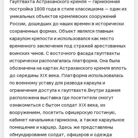
Гауптвахта Астраханского кремля — гарнизонная
постройка 1808 года в стиле классицизма — один из
уникальных объектов кремлевских сооружений
России, дошедших до наших времен в исторически
сохраненных формах. Объект являлся главным
караулом крепости и использовался как место
временного заключения под стражей арестованных
воинских чинов. С восточного фасада гауптвахты
исторически располагалась платформа. Она была
обозначена на картах Астраханского кремля вплоть
до середины XIX века. Платформа использовалась
по военному уставу для развода караула и
ограничения доступа к гауптвахте.Внутри здания
расположена выставка где посетители смогут
ознакомиться с бытом солдат XIX века, их
вооружением, посетить офицерскую гостиную,
кабинет начальника гарнизона, а также караульное
помещение и карцер. Здесь же представлены
обмундирование солдат, офицеров и одежда