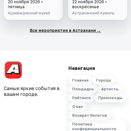
комната"
гарнизона. XIX в."
20 ноября 2026 •
22 ноября 2026 •
пятница
воскресенье
Краеведческий музей
Астраханский Кремль
→
Все мероприятия в Астрахани
Навигация
Главная
Города
Самые яркие события в
Площадки
Артисты
вашем городе.
Рейтинги
Промокоды
О нас
Возврат билетов
Политика
конфиденциальности