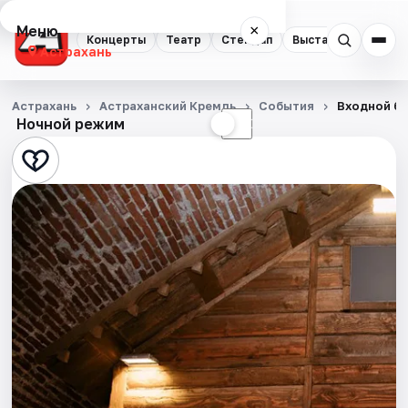
Меню
×
Концерты
Театр
Стендап
Выставки
Квест
Астрахань
Концерты
Астрахань
Астраханский Кремль
События
Входной би
Ночной режим
☀
☾
Театр
Стендап
Выставки
Квесты
Экскурсии
Спорт
События