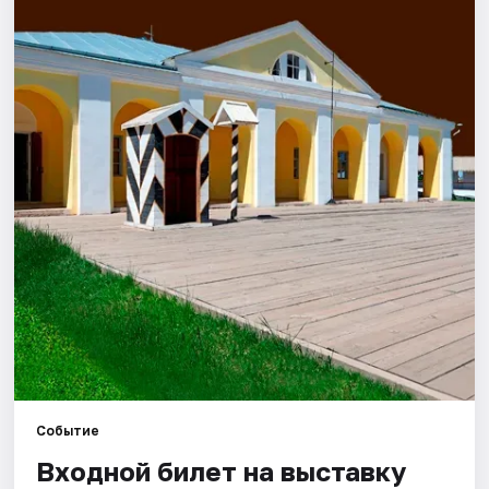
Города
Площадки
Артисты
Рейтинги
Событие
Входной билет на выставку