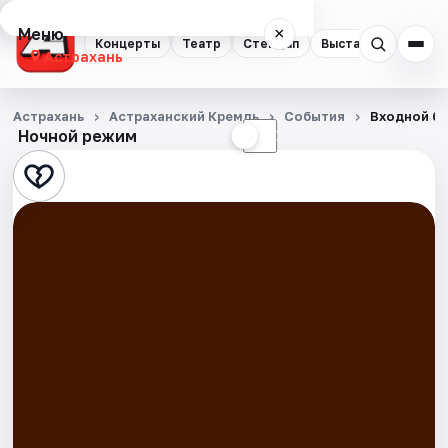
Меню
×
Концерты
Театр
Стендап
Выставки
Квест
Астрахань
Концерты
Астрахань
Астраханский Кремль
События
Входной би
Ночной режим
☀
☾
Театр
Стендап
Выставки
Квесты
Экскурсии
Спорт
События