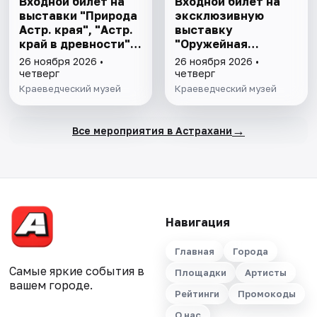
Входной билет на
Входной билет на
выставки "Природа
эксклюзивную
Астр. края", "Астр.
выставку
край в древности",
"Оружейная
"Заселение Астр.
комната"
26 ноября 2026 •
26 ноября 2026 •
края"
четверг
четверг
Краеведческий музей
Краеведческий музей
→
Все мероприятия в Астрахани
Навигация
Главная
Города
Самые яркие события в
Площадки
Артисты
вашем городе.
Рейтинги
Промокоды
О нас