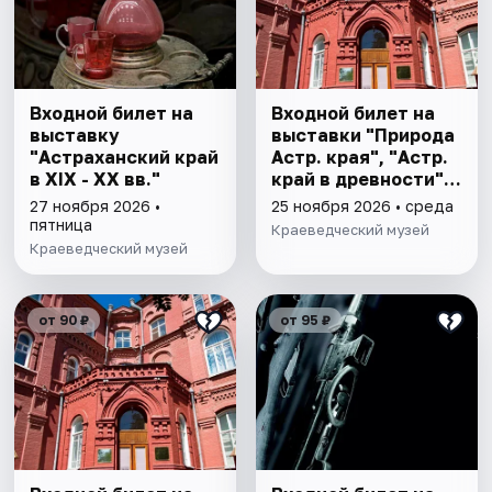
Входной билет на
Входной билет на
выставку
выставки "Природа
"Астраханский край
Астр. края", "Астр.
в XIX - XX вв."
край в древности",
"Заселение Астр.
27 ноября 2026 •
25 ноября 2026 • среда
края"
пятница
Краеведческий музей
Краеведческий музей
от 90 ₽
от 95 ₽