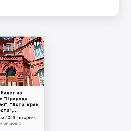
 билет на
и "Природа
ая", "Астр. край
сти",
ие Астр. края"
ря 2026 • вторник
ский музей