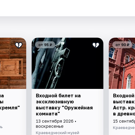
.
от 95 ₽
от 90 ₽
на
Входной билет на
Входной
ны
эксклюзивную
выставк
кремля"
выставку "Оружейная
Астр. кр
комната"
в древно
"Заселен
13 сентября 2026 •
15 сентяб
воскресенье
ль
Краеведче
Краеведческий музей