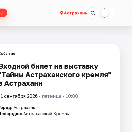
☀
☾
Астрахань
щё
Событие
Входной билет на выставку
"Тайны Астраханского кремля"
в Астрахани
11 сентября 2026
• пятница • 10:00
Город:
Астрахань
Площадка:
Астраханский Кремль