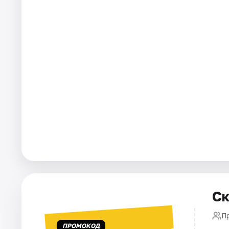
Города
Площадки
Артисты
Рейтинги
Ск
П
ПРОМОКОД