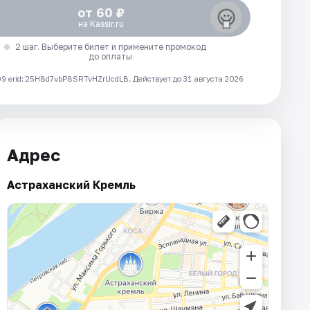
от 60 ₽
на Kassir.ru
2 шаг. Выберите билет и примените промокод
до оплаты
 erid: 25H8d7vbP8SRTvHZrUcdLB.
Действует до 31 августа 2026
Адрес
Астраханский Кремль