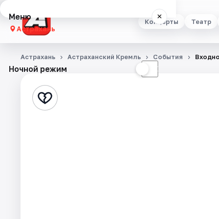
Меню
×
Концерты
Театр
Астрахань
Концерты
Астрахань
Астраханский Кремль
События
Входно
Ночной режим
☀
☾
Театр
Стендап
Выставки
Квесты
Экскурсии
Спорт
События