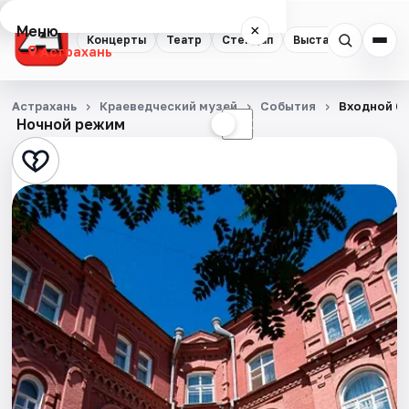
Меню
×
Концерты
Театр
Стендап
Выставки
Квест
Астрахань
Концерты
Астрахань
Краеведческий музей
События
Входной би
Ночной режим
☀
☾
Театр
Стендап
Выставки
Квесты
Экскурсии
Спорт
События