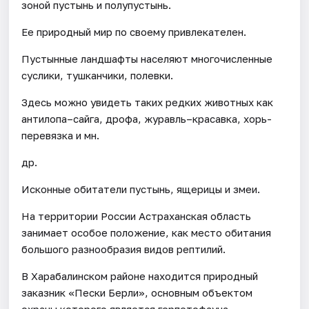
зоной пустынь и полупустынь.
Ее природный мир по своему привлекателен.
Пустынные ландшафты населяют многочисленные
суслики, тушканчики, полевки.
Здесь можно увидеть таких редких животных как
антилопа–сайга, дрофа, журавль–красавка, хорь-
перевязка и мн.
др.
Исконные обитатели пустынь, ящерицы и змеи.
На территории России Астраханская область
занимает особое положение, как место обитания
большого разнообразия видов рептилий.
В Харабалинском районе находится природный
заказник «Пески Берли», основным объектом
охраны которого является герпетофауна.