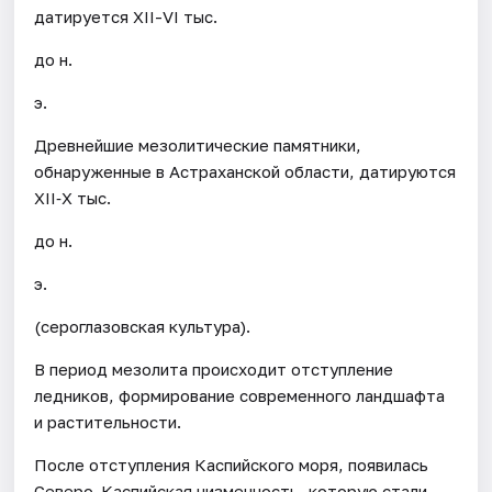
датируется XII-VI тыс.
до н.
э.
Древнейшие мезолитические памятники,
обнаруженные в Астраханской области, датируются
XII‐X тыс.
до н.
э.
(сероглазовская культура).
В период мезолита происходит отступление
ледников, формирование современного ландшафта
и растительности.
После отступления Каспийского моря, появилась
Северо-Каспийская низменность, которую стали