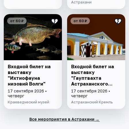
Астрахани
от 60 ₽
от 60 ₽
Входной билет на
Входной билет на
выставку
выставку
"Ихтиофауна
"Гауптвахта
низовий Волги"
Астраханского
гарнизона. XIX в."
17 сентября 2026 •
17 сентября 2026 •
четверг
четверг
Краеведческий музей
Астраханский Кремль
→
Все мероприятия в Астрахани