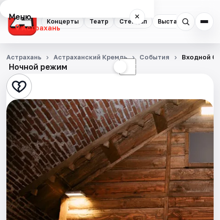
Меню
×
Концерты
Театр
Стендап
Выставки
Квест
Астрахань
Концерты
Астрахань
Астраханский Кремль
События
Входной би
Ночной режим
☀
☾
Театр
Стендап
Выставки
Квесты
Экскурсии
Спорт
События