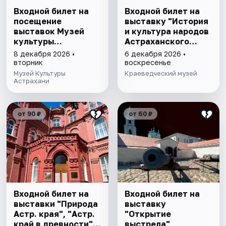
Входной билет на
Входной билет на
посещение
выставку "История
выставок Музей
и культура народов
культуры
Астраханского
Астрахани
края"
8 декабря 2026 •
6 декабря 2026 •
вторник
воскресенье
Музей Культуры
Краеведческий музей
Астрахани
от 90 ₽
от 60 ₽
Входной билет на
Входной билет на
выставки "Природа
выставку
Астр. края", "Астр.
"Открытие
край в древности",
выстрела"