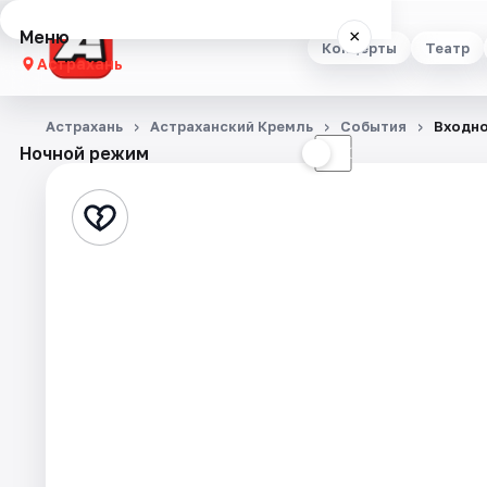
Меню
×
Концерты
Театр
Астрахань
Концерты
Астрахань
Астраханский Кремль
События
Входно
Ночной режим
☀
☾
Театр
Стендап
Выставки
Квесты
Экскурсии
Спорт
События