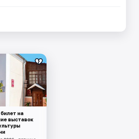
 билет на
ие выставок
ультуры
ни