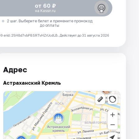
от 60 ₽
на Kassir.ru
2 шаг. Выберите билет и примените промокод
до оплаты
 erid: 25H8d7vbP8SRTvHZrUcdLB.
Действует до 31 августа 2026
Адрес
Астраханский Кремль