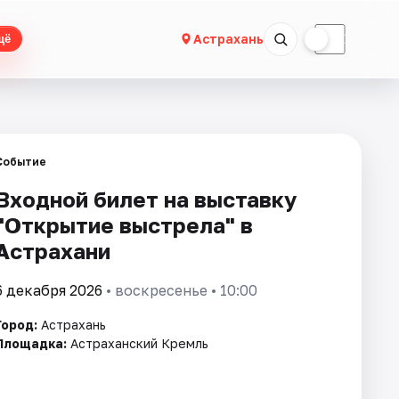
☀
☾
Астрахань
щё
Событие
Входной билет на выставку
"Открытие выстрела" в
Астрахани
6 декабря 2026
• воскресенье • 10:00
Город:
Астрахань
Площадка:
Астраханский Кремль