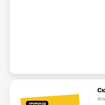
Города
Площадки
Артисты
Рейтинги
Ск
П
ПРОМОКОД