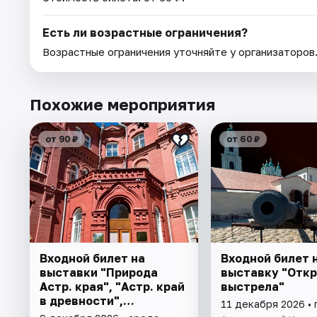
Есть ли возрастные ограничения?
Возрастные ограничения уточняйте у организаторов
Похожие мероприятия
от 90 ₽
от 60 ₽
Входной билет на
Входной билет 
выставки "Природа
выставку "Отк
Астр. края", "Астр. край
выстрела"
в древности",
11 декабря 2026 • 
"Заселение Астр. края"