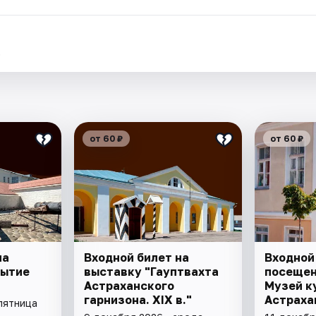
.
от 60 ₽
от 60 ₽
на
Входной билет на
Входной
рытие
выставку "Гауптвахта
посещен
Астраханского
Музей к
гарнизона. XIX в."
Астраха
пятница