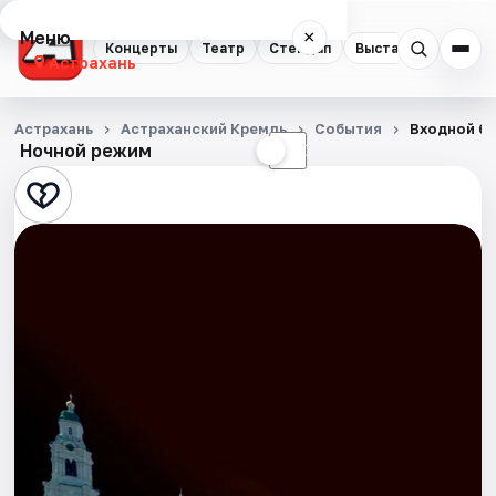
Меню
×
Концерты
Театр
Стендап
Выставки
Квест
Астрахань
Концерты
Астрахань
Астраханский Кремль
События
Входной би
Ночной режим
☀
☾
Театр
Стендап
Выставки
Квесты
Экскурсии
Спорт
События