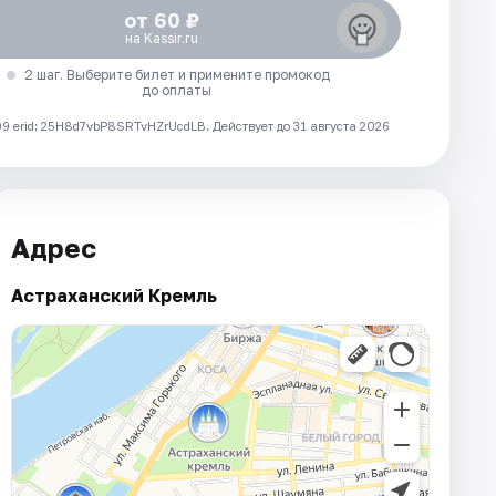
от 60 ₽
на Kassir.ru
2 шаг. Выберите билет и примените промокод
до оплаты
 erid: 25H8d7vbP8SRTvHZrUcdLB.
Действует до 31 августа 2026
Адрес
Астраханский Кремль