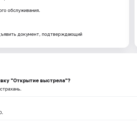
го обслуживания.
дъявить документ, подтверждающий
авку "Открытие выстрела"?
Астрахань.
0.