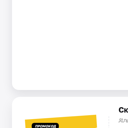
Города
Площадки
Артисты
Рейтинги
Ск
П
ПРОМОКОД