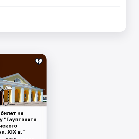
 билет на
у "Гауптвахта
нского
а. XIX в."