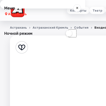
Меню
×
Концерты
Театр
Астрахань
Концерты
Астрахань
Астраханский Кремль
События
Входно
Ночной режим
☀
☾
Театр
Стендап
Выставки
Квесты
Экскурсии
Спорт
События