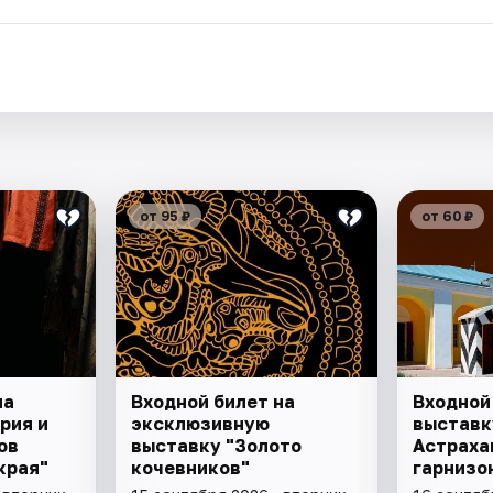
.
от 95 ₽
от 60 ₽
на
Входной билет на
Входной
рия и
эксклюзивную
выставк
ов
выставку "Золото
Астраха
края"
кочевников"
гарнизон