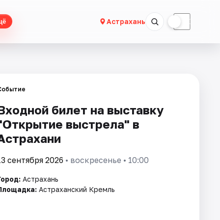
☀
☾
Астрахань
щё
Событие
Входной билет на выставку
"Открытие выстрела" в
Астрахани
13 сентября 2026
• воскресенье • 10:00
Город:
Астрахань
Площадка:
Астраханский Кремль