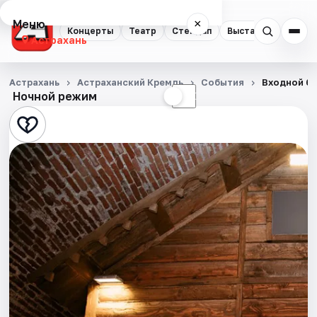
Меню
×
Концерты
Театр
Стендап
Выставки
Квест
Астрахань
Концерты
Астрахань
Астраханский Кремль
События
Входной би
Ночной режим
☀
☾
Театр
Стендап
Выставки
Квесты
Экскурсии
Спорт
События