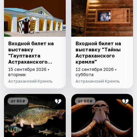
Входной билет на
Входной билет на
выставку
выставку "Тайны
"Гауптвахта
Астраханского
Астраханского
кремля"
гарнизона. XIX в."
15 сентября 2026 •
12 сентября 2026 •
вторник
суббота
Астраханский Кремль
Астраханский Кремль
от 60 ₽
от 60 ₽