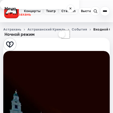
Меню
×
Концерты
Театр
Стендап
Выставки
Квест
Астрахань
Концерты
Астрахань
Астраханский Кремль
События
Входной би
Ночной режим
☀
☾
Театр
Стендап
Выставки
Квесты
Экскурсии
Спорт
События