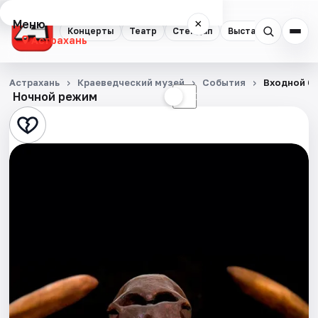
Меню
×
Концерты
Театр
Стендап
Выставки
Квест
Астрахань
Концерты
Астрахань
Краеведческий музей
События
Входной б
Ночной режим
☀
☾
Театр
Стендап
Выставки
Квесты
Экскурсии
Спорт
События