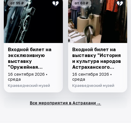
от 95 ₽
от 60 ₽
Входной билет на
Входной билет на
эксклюзивную
выставку "История
выставку
и культура народов
"Оружейная
Астраханского
комната"
края"
16 сентября 2026 •
16 сентября 2026 •
среда
среда
Краеведческий музей
Краеведческий музей
→
Все мероприятия в Астрахани