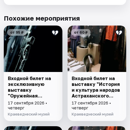
Похожие мероприятия
от 95 ₽
от 60 ₽
Входной билет на
Входной билет на
эксклюзивную
выставку "История
выставку
и культура народов
"Оружейная
Астраханского
комната"
края"
17 сентября 2026 •
17 сентября 2026 •
четверг
четверг
Краеведческий музей
Краеведческий музей