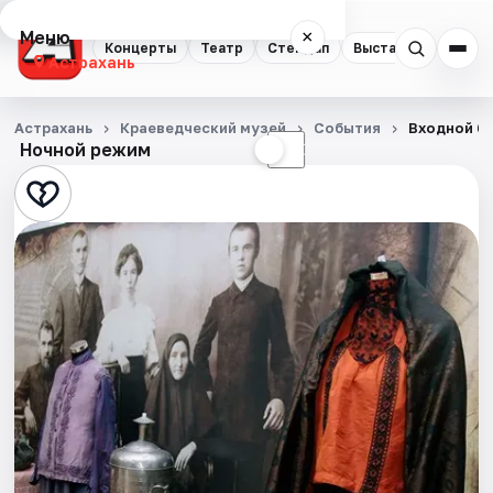
Меню
×
Концерты
Театр
Стендап
Выставки
Квест
Астрахань
Концерты
Астрахань
Краеведческий музей
События
Входной би
Ночной режим
☀
☾
Театр
Стендап
Выставки
Квесты
Экскурсии
Спорт
События