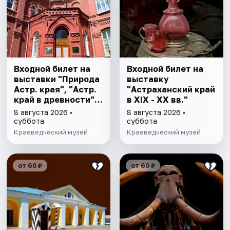
Входной билет на
Входной билет на
выставки "Природа
выставку
Астр. края", "Астр.
"Астраханский край
край в древности",
в XIX - XX вв."
"Заселение Астр.
8 августа 2026 •
8 августа 2026 •
края"
суббота
суббота
Краеведческий музей
Краеведческий музей
от 60 ₽
от 60 ₽