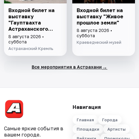
Входной билет на
Входной билет на
выставку
выставку "Живое
"Гауптвахта
прошлое земли"
Астраханского
8 августа 2026 •
гарнизона. XIX в."
суббота
8 августа 2026 •
суббота
Краеведческий музей
Астраханский Кремль
→
Все мероприятия в Астрахани
Навигация
Главная
Города
Самые яркие события в
Площадки
Артисты
вашем городе.
Рейтинги
Промокоды