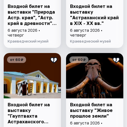
Входной билет на
Входной билет на
выставки "Природа
выставку
Астр. края", "Астр.
"Астраханский край
край в древности",
в XIX - XX вв."
"Заселение Астр.
6 августа 2026 •
6 августа 2026 •
края"
четверг
четверг
Краеведческий музей
Краеведческий музей
от 60 ₽
от 60 ₽
Входной билет на
Входной билет на
выставку
выставку "Живое
"Гауптвахта
прошлое земли"
Астраханского
6 августа 2026 •