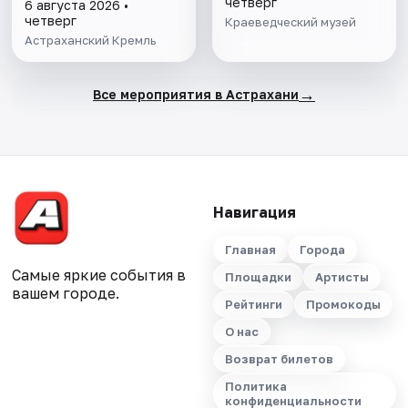
гарнизона. XIX в."
четверг
6 августа 2026 •
четверг
Краеведческий музей
Астраханский Кремль
→
Все мероприятия в Астрахани
Навигация
Главная
Города
Самые яркие события в
Площадки
Артисты
вашем городе.
Рейтинги
Промокоды
О нас
Возврат билетов
Политика
конфиденциальности