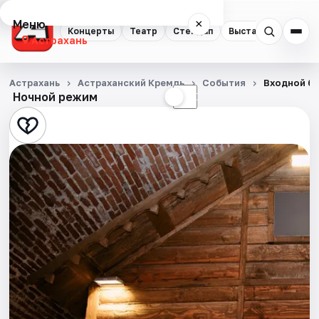
Меню
×
Концерты
Театр
Стендап
Выставки
Квест
Астрахань
Концерты
Астрахань
Астраханский Кремль
События
Входной би
Ночной режим
☀
☾
Театр
Стендап
Выставки
Квесты
Экскурсии
Спорт
События