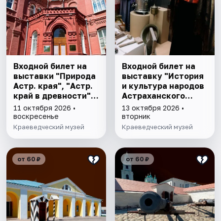
Входной билет на
Входной билет на
выставки "Природа
выставку "История
Астр. края", "Астр.
и культура народов
край в древности",
Астраханского
"Заселение Астр.
края"
11 октября 2026 •
13 октября 2026 •
края"
воскресенье
вторник
Краеведческий музей
Краеведческий музей
от 60 ₽
от 60 ₽