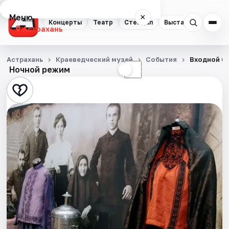
Меню
×
Концерты
Театр
Стендап
Выставки
Квест
Астрахань
Концерты
Астрахань
Краеведческий музей
События
Входной би
Ночной режим
☀
☾
Театр
Стендап
Выставки
Квесты
Экскурсии
Спорт
События