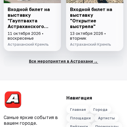
Входной билет на
Входной билет на
выставку
выставку
"Гауптвахта
"Открытие
Астраханского
выстрела"
гарнизона. XIX в."
11 октября 2026 •
13 октября 2026 •
воскресенье
вторник
Астраханский Кремль
Астраханский Кремль
→
Все мероприятия в Астрахани
Навигация
Главная
Города
Самые яркие события в
Площадки
Артисты
вашем городе.
Рейтинги
Промокоды