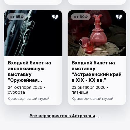
от 95 ₽
от 60 ₽
Входной билет на
Входной билет на
эксклюзивную
выставку
выставку
"Астраханский край
"Оружейная
в XIX - XX вв."
комната"
24 октября 2026 •
23 октября 2026 •
суббота
пятница
Краеведческий музей
Краеведческий музей
→
Все мероприятия в Астрахани