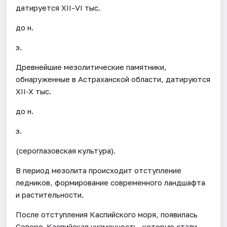
датируется XII-VI тыс.
до н.
э.
Древнейшие мезолитические памятники,
обнаруженные в Астраханской области, датируются
XII‐X тыс.
до н.
э.
(сероглазовская культура).
В период мезолита происходит отступление
ледников, формирование современного ландшафта
и растительности.
После отступления Каспийского моря, появилась
Северо-Каспийская низменность, которую стали