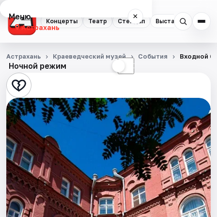
Меню
×
Концерты
Театр
Стендап
Выставки
Квест
Астрахань
Концерты
Астрахань
Краеведческий музей
События
Входной би
Ночной режим
☀
☾
Театр
Стендап
Выставки
Квесты
Экскурсии
Спорт
События