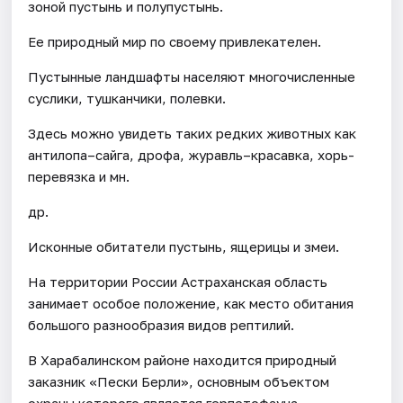
зоной пустынь и полупустынь.
Ее природный мир по своему привлекателен.
Пустынные ландшафты населяют многочисленные
суслики, тушканчики, полевки.
Здесь можно увидеть таких редких животных как
антилопа–сайга, дрофа, журавль–красавка, хорь-
перевязка и мн.
др.
Исконные обитатели пустынь, ящерицы и змеи.
На территории России Астраханская область
занимает особое положение, как место обитания
большого разнообразия видов рептилий.
В Харабалинском районе находится природный
заказник «Пески Берли», основным объектом
охраны которого является герпетофауна.