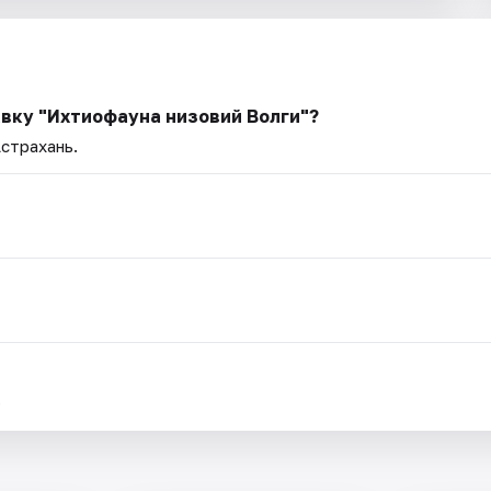
авку "Ихтиофауна низовий Волги"?
Астрахань.
.