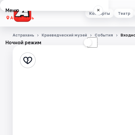
Меню
×
Концерты
Театр
Астрахань
Концерты
Астрахань
Краеведческий музей
События
Входно
Ночной режим
☀
☾
Театр
Стендап
Выставки
Квесты
Экскурсии
Спорт
События