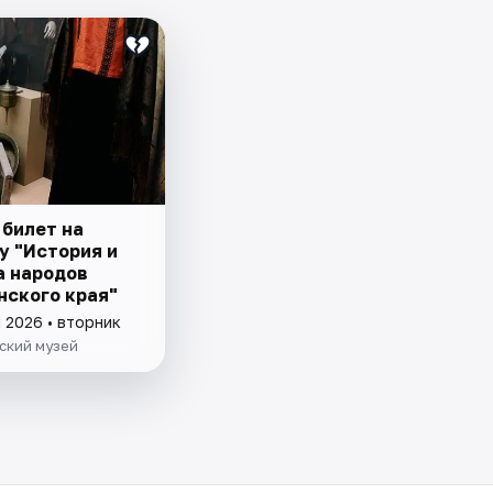
 билет на
у "История и
а народов
нского края"
 2026 • вторник
ский музей