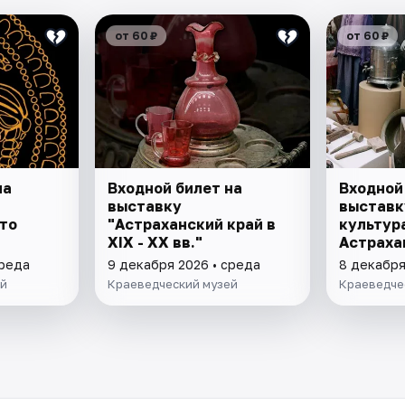
от 60 ₽
от 60 ₽
на
Входной билет на
Входной
выставку
выставк
то
"Астраханский край в
культур
XIX - XX вв."
Астраха
среда
9 декабря 2026 • среда
8 декабря
ей
Краеведческий музей
Краеведче