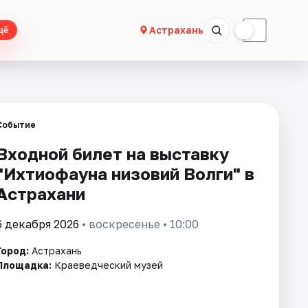
☀
☾
Астрахань
щё
Событие
Входной билет на выставку
"Ихтиофауна низовий Волги" в
Астрахани
6 декабря 2026
• воскресенье • 10:00
Город:
Астрахань
Площадка:
Краеведческий музей