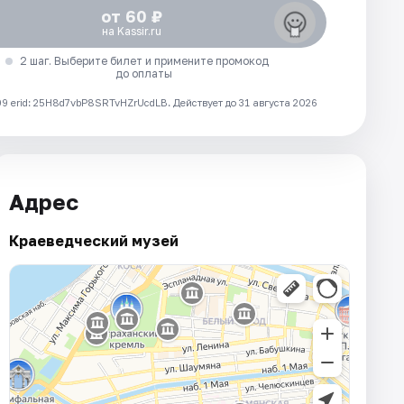
от 60 ₽
на Kassir.ru
2 шаг. Выберите билет и примените промокод
до оплаты
 erid: 25H8d7vbP8SRTvHZrUcdLB.
Действует до 31 августа 2026
Адрес
Краеведческий музей