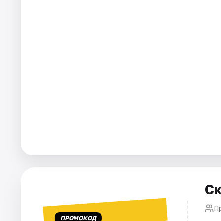
Города
Площадки
Артисты
Рейтинги
Ск
П
ПРОМОКОД