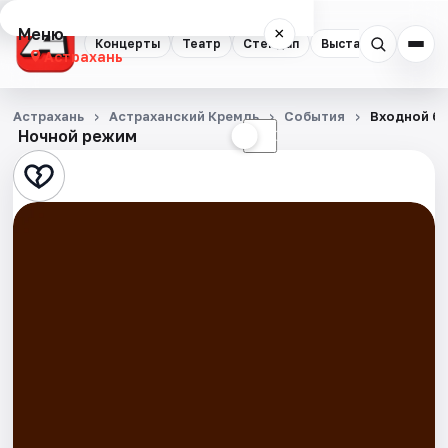
Меню
×
Концерты
Театр
Стендап
Выставки
Квест
Астрахань
Концерты
Астрахань
Астраханский Кремль
События
Входной би
Ночной режим
☀
☾
Театр
Стендап
Выставки
Квесты
Экскурсии
Спорт
События