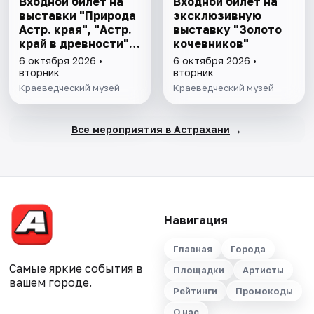
Входной билет на
Входной билет на
выставки "Природа
эксклюзивную
Астр. края", "Астр.
выставку "Золото
край в древности",
кочевников"
"Заселение Астр.
6 октября 2026 •
6 октября 2026 •
края"
вторник
вторник
Краеведческий музей
Краеведческий музей
→
Все мероприятия в Астрахани
Навигация
Главная
Города
Самые яркие события в
Площадки
Артисты
вашем городе.
Рейтинги
Промокоды
О нас