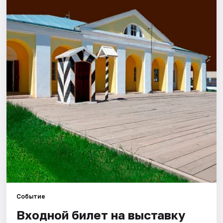
Города
Площадки
Артисты
Рейтинги
Событие
Входной билет на выставку