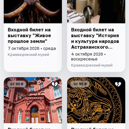
Входной билет на
Входной билет на
выставку "Живое
выставку "История
прошлое земли"
и культура народов
Астраханского
7 октября 2026 • среда
края"
4 октября 2026 •
Краеведческий музей
воскресенье
Краеведческий музей
от 90 ₽
от 95 ₽