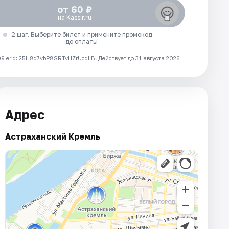
от 60 ₽
на Kassir.ru
2 шаг. Выберите билет и примените промокод
до оплаты
 erid: 25H8d7vbP8SRTvHZrUcdLB.
Действует до 31 августа 2026
Адрес
Астраханский Кремль