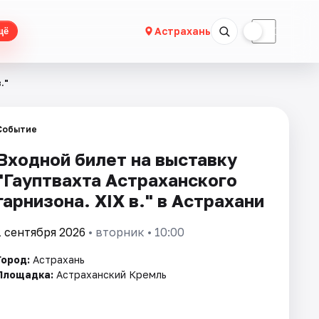
☀
☾
Астрахань
щё
."
Событие
Входной билет на выставку
"Гауптвахта Астраханского
гарнизона. XIX в." в Астрахани
1 сентября 2026
• вторник • 10:00
Город:
Астрахань
Площадка:
Астраханский Кремль