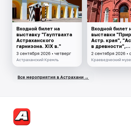
Входной билет на
Входной билет 
выставку "Гауптвахта
выставки "При
Астраханского
Астр. края", "А
гарнизона. XIX в."
в древности",
"Заселение Аст
3 сентября 2026 • четверг
2 сентября 2026 • 
Астраханский Кремль
Краеведческий муз
→
Все мероприятия в Астрахани