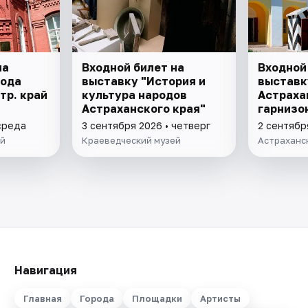
на
Входной билет на
Входной
рода
выставку "История и
выставк
стр. край
культура народов
Астраха
Астраханского края"
гарнизон
р. края"
среда
3 сентября 2026 • четверг
2 сентябр
ей
Краеведческий музей
Астраханс
Навигация
Главная
Города
Площадки
Артисты