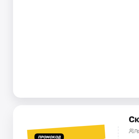
Города
Площадки
Артисты
Рейтинги
Ск
П
ПРОМОКОД