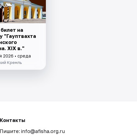
 билет на
у "Гауптвахта
нского
а. XIX в."
я 2026 • среда
кий Кремль
Контакты
Пишите: info@afisha.org.ru