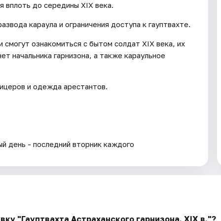
я вплоть до середины XIX века.
азвода караула и ограничения доступа к гауптвахте.
 смогут ознакомиться с бытом солдат XIX века, их
ет начальника гарнизона, а также караульное
ицеров и одежда арестантов.
ый день - последний вторник каждого
вку "Гауптвахта Астраханского гарнизона. XIX в."?