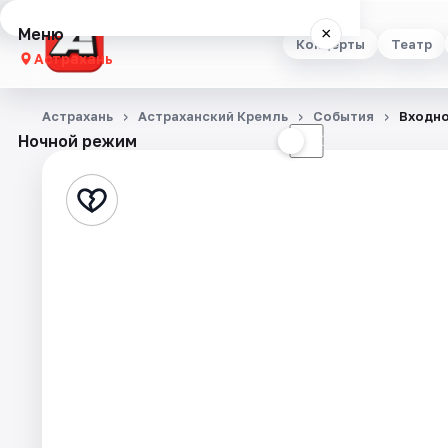
Меню
×
Концерты
Театр
Астрахань
Концерты
Астрахань
Астраханский Кремль
События
Входно
Ночной режим
☀
☾
Театр
Стендап
Выставки
Квесты
Экскурсии
Спорт
События