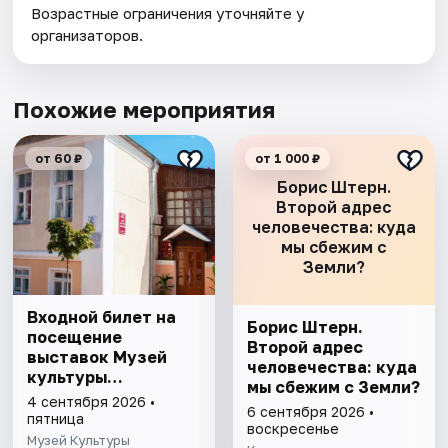
Возрастные ограничения уточняйте у
организаторов.
Похожие мероприятия
от 60 ₽
от 1 000 ₽
Борис Штерн.
Второй адрес
человечества: куда
мы сбежим с
Земли?
Входной билет на
Борис Штерн.
посещение
Второй адрес
выставок Музей
человечества: куда
культуры
мы сбежим с Земли?
Астрахани
4 сентября 2026 •
6 сентября 2026 •
пятница
воскресенье
Музей Культуры