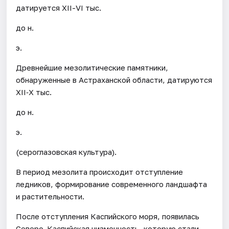
датируется XII-VI тыс.
до н.
э.
Древнейшие мезолитические памятники,
обнаруженные в Астраханской области, датируются
XII‐X тыс.
до н.
э.
(сероглазовская культура).
В период мезолита происходит отступление
ледников, формирование современного ландшафта
и растительности.
После отступления Каспийского моря, появилась
Северо-Каспийская низменность, которую стали