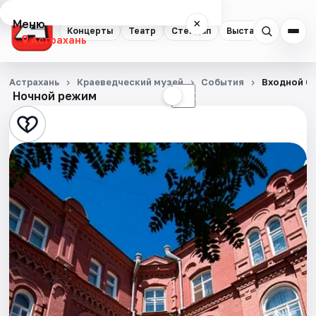
Меню
×
Концерты
Театр
Стендап
Выставки
Квест
Астрахань
Концерты
Астрахань
Краеведческий музей
События
Входной би
Ночной режим
☀
☾
Театр
Стендап
Выставки
Квесты
Экскурсии
Спорт
События