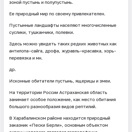
зоной пустынь и полупустынь.
Ее природный мир по своему привлекателен.
Пустынные ландшафты населяют многочисленные
суслики, тушканчики, полевки.
Здесь можно увидеть таких редких животных как
антилопа–сайга, дрофа, журавль–красавка, хорь-
перевязка и мн.
др.
Исконные обитатели пустынь, ящерицы и змеи.
На территории России Астраханская область
занимает особое положение, как место обитания
большого разнообразия видов рептилий.
В Харабалинском районе находится природный
заказник «Пески Берли», основным объектом
охраны которого является герпетофауна.