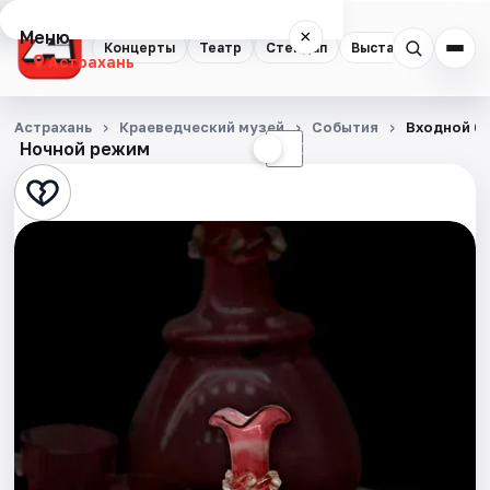
Меню
×
Концерты
Театр
Стендап
Выставки
Квест
Астрахань
Концерты
Астрахань
Краеведческий музей
События
Входной би
Ночной режим
☀
☾
Театр
Стендап
Выставки
Квесты
Экскурсии
Спорт
События