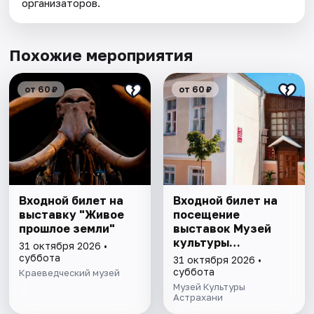
организаторов.
Похожие мероприятия
от 60 ₽
от 60 ₽
Входной билет на
Входной билет на
выставку "Живое
посещение
прошлое земли"
выставок Музей
культуры
31 октября 2026 •
Астрахани
суббота
31 октября 2026 •
суббота
Краеведческий музей
Музей Культуры
Астрахани