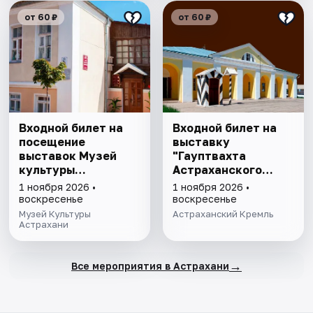
от 60 ₽
от 60 ₽
Входной билет на
Входной билет на
посещение
выставку
выставок Музей
"Гауптвахта
культуры
Астраханского
Астрахани
гарнизона. XIX в."
1 ноября 2026 •
1 ноября 2026 •
воскресенье
воскресенье
Музей Культуры
Астраханский Кремль
Астрахани
→
Все мероприятия в Астрахани