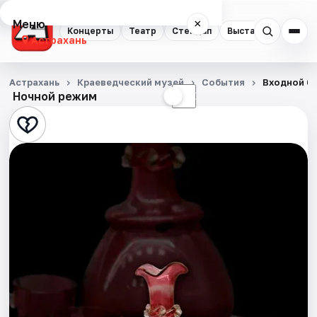
Меню
×
Концерты
Театр
Стендап
Выставки
Квест
Астрахань
Концерты
Астрахань
Краеведческий музей
События
Входной би
Ночной режим
☀
☾
Театр
Стендап
Выставки
Квесты
Экскурсии
Спорт
События