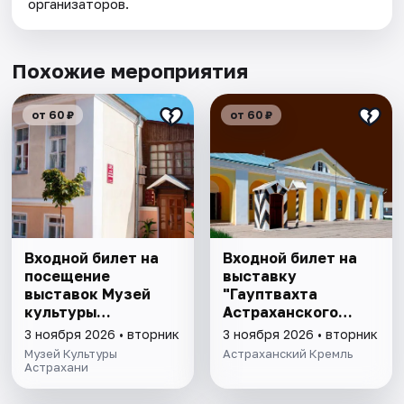
организаторов.
Похожие мероприятия
от 60 ₽
от 60 ₽
Входной билет на
Входной билет на
посещение
выставку
выставок Музей
"Гауптвахта
культуры
Астраханского
Астрахани
гарнизона. XIX в."
3 ноября 2026 • вторник
3 ноября 2026 • вторник
Музей Культуры
Астраханский Кремль
Астрахани