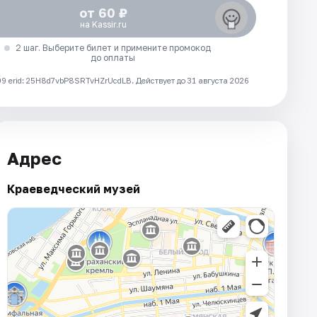
от 60 ₽
на Kassir.ru
2 шаг. Выберите билет и примените промокод
до оплаты
 erid: 25H8d7vbP8SRTvHZrUcdLB.
Действует до 31 августа 2026
Адрес
Краеведческий музей