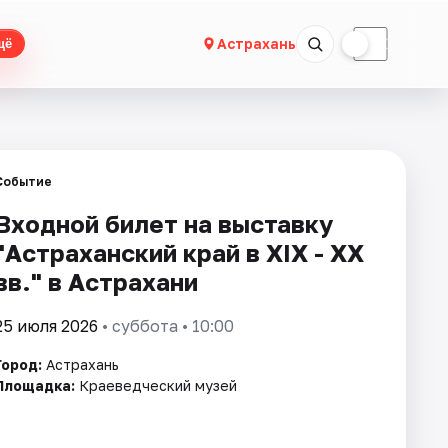
☀
☾
Астрахань
щё
Событие
Входной билет на выставку
"Астраханский край в XIX - XX
вв." в Астрахани
25 июля 2026
• суббота • 10:00
Город:
Астрахань
Площадка:
Краеведческий музей