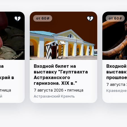
от 60 ₽
от 60 ₽
на
Входной билет на
Входной
выставку "Гауптвахта
выставк
край в
Астраханского
прошлое
гарнизона. XIX в."
7 августа 
ятница
7 августа 2026 • пятница
Краеведче
ей
Астраханский Кремль