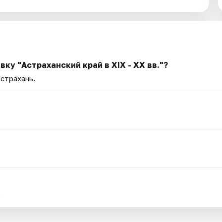
ку "Астраханский край в XIX - XX вв."?
Астрахань.
.