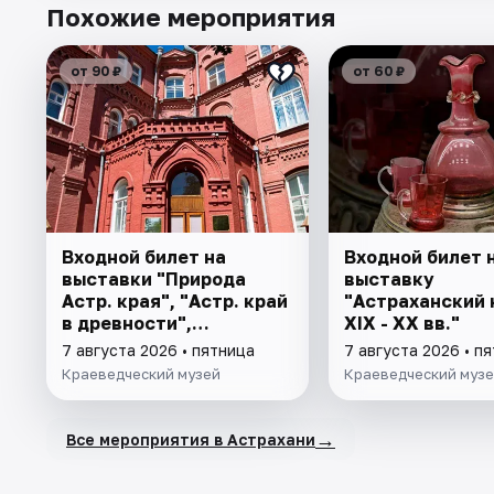
Похожие мероприятия
от 90 ₽
от 60 ₽
Входной билет на
Входной билет 
выставки "Природа
выставку
Астр. края", "Астр. край
"Астраханский 
в древности",
XIX - XX вв."
"Заселение Астр. края"
7 августа 2026 • пятница
7 августа 2026 • п
Краеведческий музей
Краеведческий муз
→
Все мероприятия в Астрахани