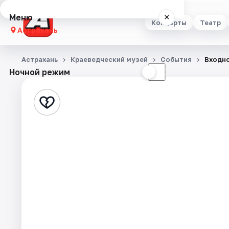
Меню
×
Концерты
Театр
Астрахань
Концерты
Астрахань
Краеведческий музей
События
Входно
Ночной режим
☀
☾
Театр
Стендап
Выставки
Квесты
Экскурсии
Спорт
События