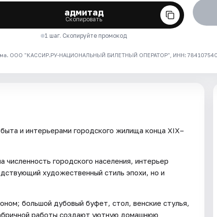
адмитад
Скопировать
1 шаг. Скопируйте промокод
ма. ООО "КАССИР.РУ-НАЦИОНАЛЬНЫЙ БИЛЕТНЫЙ ОПЕРАТОР", ИНН: 7841075409
 быта и интерьерами городского жилища конца XIX–
а численность городского населения, интерьер
одствующий художественный стиль эпохи, но и
оном; большой дубовый буфет, стол, венские стулья,
фабричной работы создают уютную домашнюю