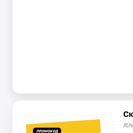
Города
Площадки
Артисты
Рейтинги
Ск
П
ПРОМОКОД