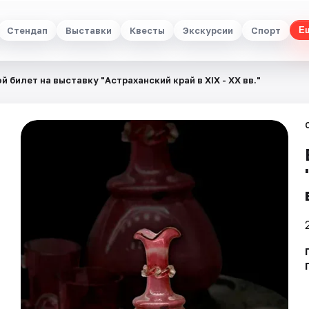
Стендап
Выставки
Квесты
Экскурсии
Спорт
Е
й билет на выставку "Астраханский край в XIX - XX вв."