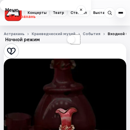
Меню
×
Концерты
Театр
Стендап
Выставки
Квест
Астрахань
Концерты
Астрахань
Краеведческий музей
События
Входной би
Ночной режим
☀
☾
Театр
Стендап
Выставки
Квесты
Экскурсии
Спорт
События