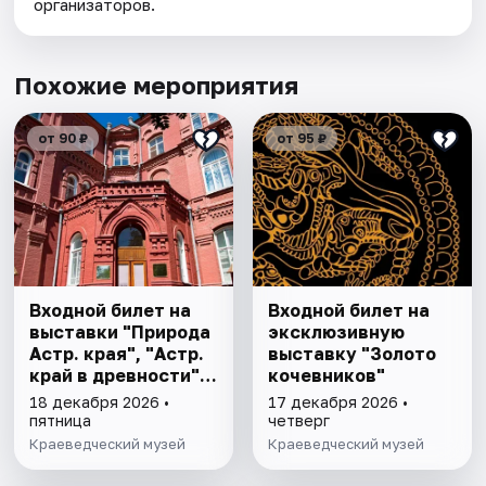
организаторов.
Похожие мероприятия
от 90 ₽
от 95 ₽
Входной билет на
Входной билет на
выставки "Природа
эксклюзивную
Астр. края", "Астр.
выставку "Золото
край в древности",
кочевников"
"Заселение Астр.
18 декабря 2026 •
17 декабря 2026 •
края"
пятница
четверг
Краеведческий музей
Краеведческий музей