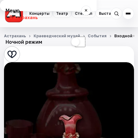
Меню
×
Концерты
Театр
Стендап
Выставки
Квест
Астрахань
Концерты
Астрахань
Краеведческий музей
События
Входной би
Ночной режим
☀
☾
Театр
Стендап
Выставки
Квесты
Экскурсии
Спорт
События