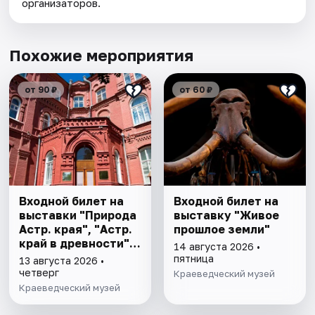
организаторов.
Похожие мероприятия
от 90 ₽
от 60 ₽
Входной билет на
Входной билет на
выставки "Природа
выставку "Живое
Астр. края", "Астр.
прошлое земли"
край в древности",
14 августа 2026 •
"Заселение Астр.
пятница
13 августа 2026 •
края"
четверг
Краеведческий музей
Краеведческий музей