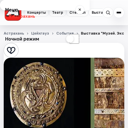
Меню
×
Концерты
Театр
Стендап
Выставки
Квест
Астрахань
Концерты
Астрахань
Цейхгауз
События
Выставка "Музей. Эксп
Ночной режим
☀
☾
Театр
Стендап
Выставки
Квесты
Экскурсии
Спорт
События