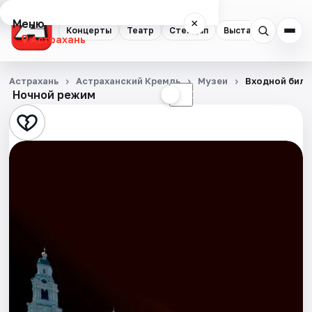
Меню
×
Концерты
Театр
Стендап
Выставки
Квест
Астрахань
Концерты
Астрахань
Астраханский Кремль
Музеи
Входной биле
Ночной режим
☀
☾
Театр
Стендап
Выставки
Квесты
Экскурсии
Спорт
События