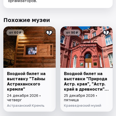
организаторов.
Похожие музеи
от 60 ₽
от 90 ₽
Входной билет на
Входной билет на
выставку "Тайны
выставки "Природа
Астраханского
Астр. края", "Астр.
кремля"
край в древности",
"Заселение Астр.
24 декабря 2026 •
25 декабря 2026 •
края"
четверг
пятница
Астраханский Кремль
Краеведческий музей