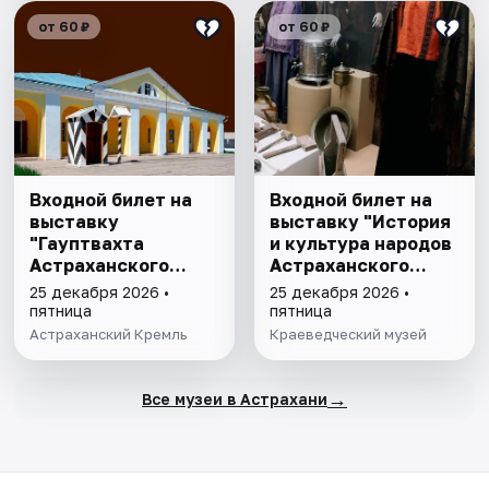
от 60 ₽
от 60 ₽
Входной билет на
Входной билет на
выставку
выставку "История
"Гауптвахта
и культура народов
Астраханского
Астраханского
гарнизона. XIX в."
края"
25 декабря 2026 •
25 декабря 2026 •
пятница
пятница
Астраханский Кремль
Краеведческий музей
→
Все музеи в Астрахани