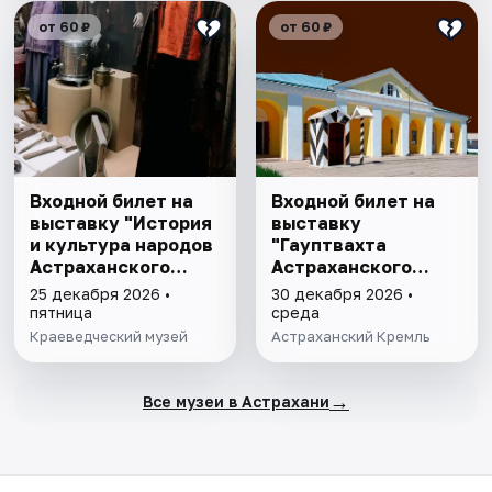
от 60 ₽
от 60 ₽
Входной билет на
Входной билет на
выставку "История
выставку
и культура народов
"Гауптвахта
Астраханского
Астраханского
края"
гарнизона. XIX в."
25 декабря 2026 •
30 декабря 2026 •
пятница
среда
Краеведческий музей
Астраханский Кремль
→
Все музеи в Астрахани