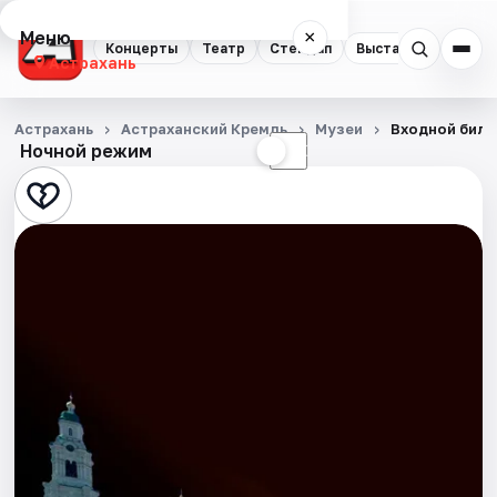
Меню
×
Концерты
Театр
Стендап
Выставки
Квест
Астрахань
Концерты
Астрахань
Астраханский Кремль
Музеи
Входной биле
Ночной режим
☀
☾
Театр
Стендап
Выставки
Квесты
Экскурсии
Спорт
События