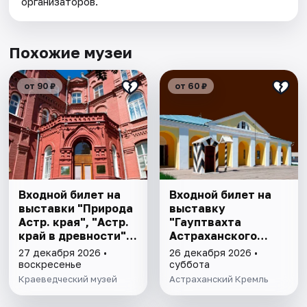
организаторов.
Похожие музеи
от 90 ₽
от 60 ₽
Входной билет на
Входной билет на
выставки "Природа
выставку
Астр. края", "Астр.
"Гауптвахта
край в древности",
Астраханского
"Заселение Астр.
гарнизона. XIX в."
27 декабря 2026 •
26 декабря 2026 •
края"
воскресенье
суббота
Краеведческий музей
Астраханский Кремль