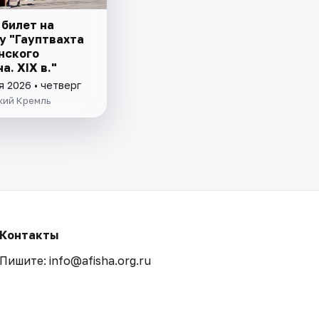
 билет на
у "Гауптвахта
нского
а. XIX в."
я 2026 • четверг
кий Кремль
Контакты
Пишите: info@afisha.org.ru