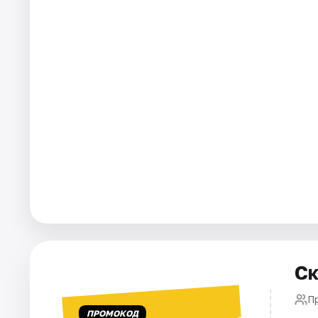
Города
Площадки
Артисты
Рейтинги
Ск
П
ПРОМОКОД