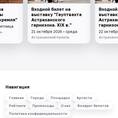
на
Входной билет на
Входной
ны
выставку "Гауптвахта
выставк
кремля"
Астраханского
Астраха
гарнизона. XIX в."
гарнизон
пятница
21 октября 2026 • среда
22 октябр
ль
Астраханский Кремль
Астраханс
Навигация
Главная
Города
Площадки
Артисты
Рейтинги
Промокоды
О нас
Возврат билетов
Политика конфиденциальности