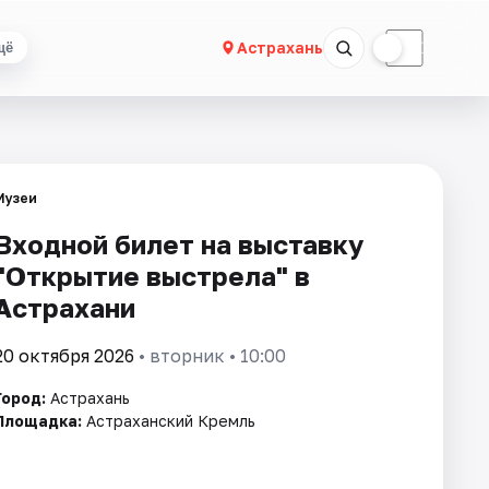
☀
☾
Астрахань
щё
Музеи
Входной билет на выставку
"Открытие выстрела" в
Астрахани
20 октября 2026
• вторник • 10:00
Город:
Астрахань
Площадка:
Астраханский Кремль