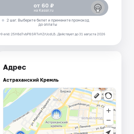
от 60 ₽
на Kassir.ru
2 шаг. Выберите билет и примените промокод
до оплаты
 erid: 25H8d7vbP8SRTvHZrUcdLB.
Действует до 31 августа 2026
Адрес
Астраханский Кремль