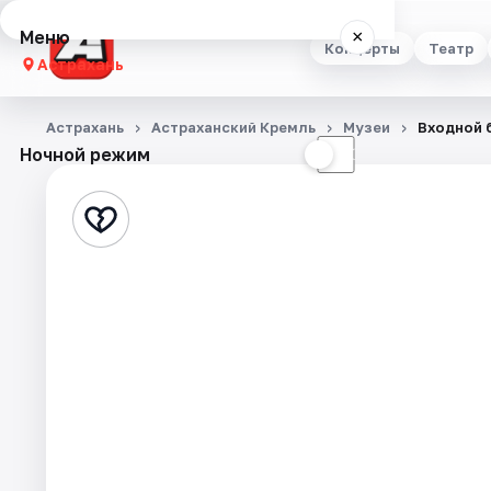
Меню
×
Концерты
Театр
Астрахань
Концерты
Астрахань
Астраханский Кремль
Музеи
Входной 
Ночной режим
☀
☾
Театр
Стендап
Выставки
Квесты
Экскурсии
Спорт
События