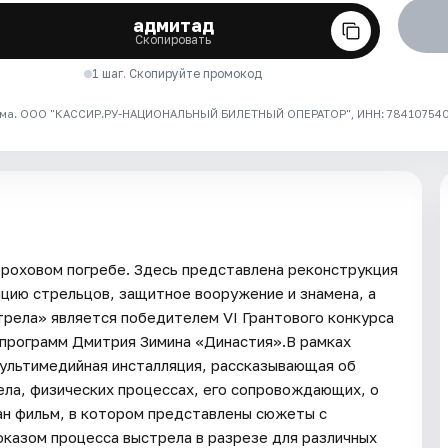
адмитад
Скопировать
1 шаг. Скопируйте промокод
ма. ООО "КАССИР.РУ-НАЦИОНАЛЬНЫЙ БИЛЕТНЫЙ ОПЕРАТОР", ИНН: 7841075409
роховом погребе. Здесь представлена реконструкция
ицию стрельцов, защитное вооружение и знамена, а
рела» является победителем VI Грантового конкурса
 программ Дмитрия Зимина «Династия».В рамках
мультимедийная инсталляция, рассказывающая об
ела, физических процессах, его сопровождающих, о
ан фильм, в котором представлены сюжеты с
оказом процесса выстрела в разрезе для различных