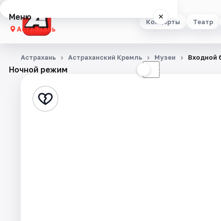
Меню
×
Концерты
Театр
Астрахань
Концерты
Астрахань
Астраханский Кремль
Музеи
Входной 
Ночной режим
☀
☾
Театр
Стендап
Выставки
Квесты
Экскурсии
Спорт
События