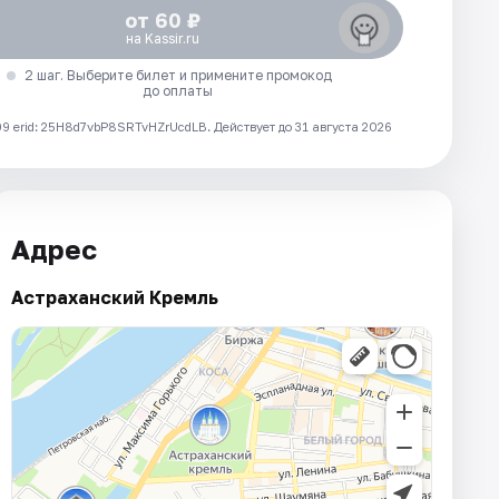
от 60 ₽
на Kassir.ru
2 шаг. Выберите билет и примените промокод
до оплаты
 erid: 25H8d7vbP8SRTvHZrUcdLB.
Действует до 31 августа 2026
Адрес
Астраханский Кремль