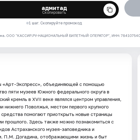
адмитад
Скопировать
1 шаг. Скопируйте промокод
ма. ООО "КАССИР.РУ-НАЦИОНАЛЬНЫЙ БИЛЕТНЫЙ ОПЕРАТОР", ИНН: 7841075409
мы «Арт-Экспресс», объединяющей с помощью
тво пяти музеев Южного федерального округа в
кий кремль в XVII веке являлся центром управления,
ни нижнего Поволжья, местом первого крупного
е средства помогают приоткрыть новые страницы
ии прошлого. Здесь также можно познакомиться с
ндов Астраханского музея-заповедника и
м. П.М. Догадина, отображающими жизнь и быт