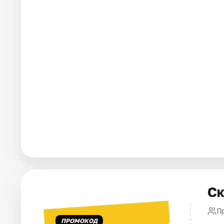
Города
Площадки
Артисты
Рейтинги
Ск
П
ПРОМОКОД