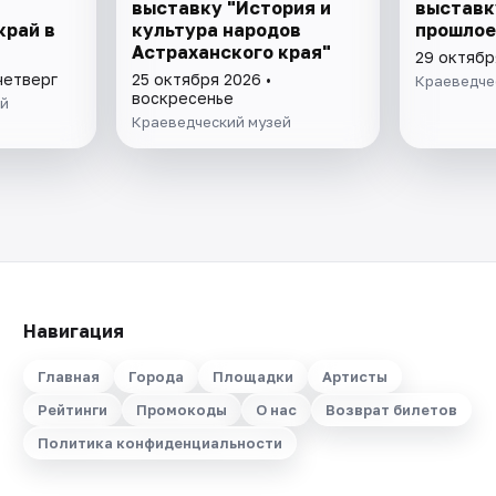
выставку "История и
выставк
край в
культура народов
прошлое
Астраханского края"
29 октябр
четверг
25 октября 2026 •
Краеведче
воскресенье
ей
Краеведческий музей
Навигация
Главная
Города
Площадки
Артисты
Рейтинги
Промокоды
О нас
Возврат билетов
Политика конфиденциальности