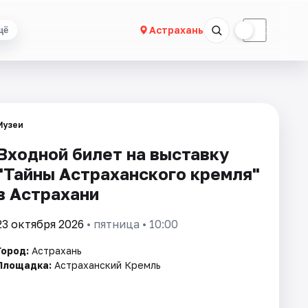
☀
☾
Астрахань
щё
Музеи
Входной билет на выставку
"Тайны Астраханского кремля"
в Астрахани
23 октября 2026
• пятница • 10:00
Город:
Астрахань
Площадка:
Астраханский Кремль