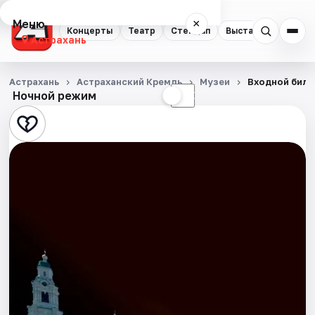
Меню
×
Концерты
Театр
Стендап
Выставки
Квест
Астрахань
Концерты
Астрахань
Астраханский Кремль
Музеи
Входной биле
Ночной режим
☀
☾
Театр
Стендап
Выставки
Квесты
Экскурсии
Спорт
События